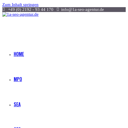
Zum Inhalt springen
+49 (0) 2192 - 93 44 170
info@1a-seo-agentur.de
HOME
MPO
SEA